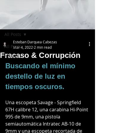
Post
All Posts
Esteban Darquea Cabezas
All Posts
Mar 4, 2022
2 min read
Fracaso & Corrupción
Ficción
Buscando el mínimo 
destello de luz en 
tiempos oscuros.
Una escopeta Savage - Springfield 
67H calibre 12, una carabina Hi-Point 
995 de 9mm, una pistola 
semiautomática Intratec AB-10 de 
9mm y una escopeta recortada de 