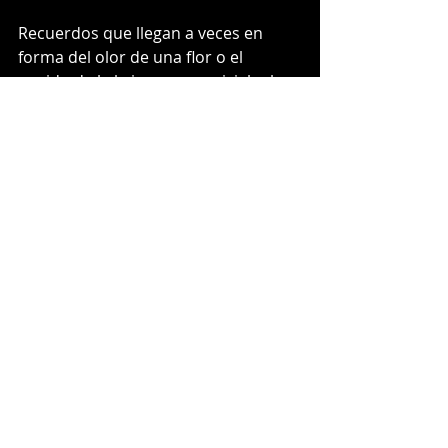
Recuerdos que llegan a veces en 
forma del olor de una flor o el 
sonido de la brisa que acariciaba la 
acacia azul
. La misma 
acacia azul
 que 
veía desde la ventana de la sala 
principal. Aquella que nunca más 
volveré a ver, como el silencio que 
nunca más volveré a oír. 
ED 
Recent Posts
See All