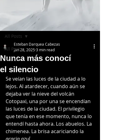
Post
All Posts
Esteban Darquea Cabezas
All Posts
Jan 28, 2025
3 min read
Nunca más conocí
Ficción
el silencio
Se veían las luces de la ciudad a lo 
lejos. Al atardecer, cuando aún se 
dejaba ver la nieve del volcán 
Cotopaxi, una por una se encendían 
las luces de la ciudad. El privilegio 
que tenía en ese momento, nunca lo 
entendí hasta ahora. Los abuelos. La 
chimenea. La brisa acariciando la 
acacia azul
.