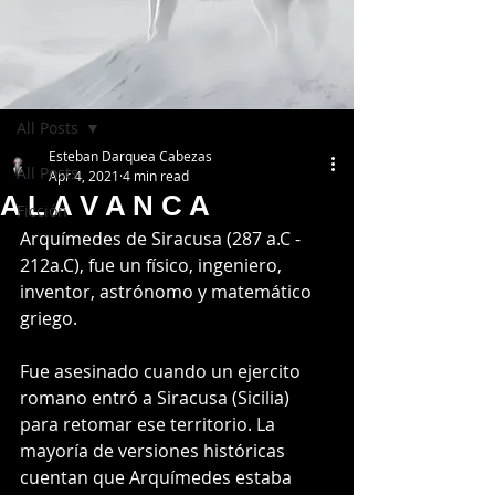
Post
All Posts
Esteban Darquea Cabezas
All Posts
Apr 4, 2021
4 min read
A L A V A N C A
Ficción
Arquímedes de Siracusa (287 a.C - 
212a.C), fue un físico, ingeniero, 
inventor, astrónomo y matemático 
griego. 
Fue asesinado cuando un ejercito 
romano entró a Siracusa (Sicilia) 
para retomar ese territorio. La 
mayoría de versiones históricas 
cuentan que Arquímedes estaba 