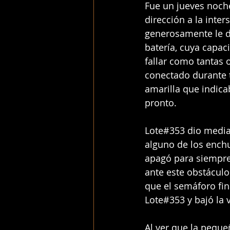
Fue un jueves noch
dirección a la inte
generosamente le d
batería, cuya capac
fallar como tantas 
conectado durante t
amarilla que indica
pronto.
Lote#353 dio media 
alguno de los enchu
apagó para siempre
ante este obstáculo
que el semáforo fin
Lote#353 y bajó la
Al ver que la peque