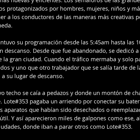
más nuevas y eficientes. Los semáforos de las grande
rcos protagonizados por hombres, mujeres, niños y m
er a los conductores de las maneras más creativas po
neda.
antuvo su programación desde las 5:45am hasta las 1
in descanso. Desde que fue abandonado, se dedicó a 
e la gran ciudad. Cuando el tráfico mermaba y solo p
dos y uno que otro trabajador que se salía tarde de la
 a su lugar de descanso.
yo techo se caía a pedazos y donde un montón de cha
 Lote#353 pagaba un arriendo por conectar su batería 
ros aparatos que habían sido desechados o reemplaza
 útil. Y así aparecieron miles de galpones como ese, 
ciudades, donde iban a parar otros como Lote#353.