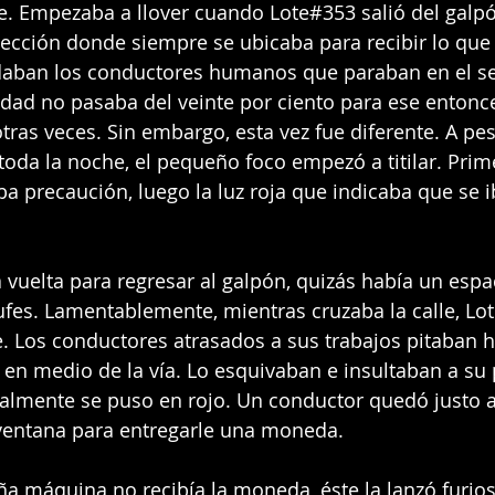
e. Empezaba a llover cuando Lote#353 salió del galp
rsección donde siempre se ubicaba para recibir lo que
aban los conductores humanos que paraban en el s
idad no pasaba del veinte por ciento para ese entonc
otras veces. Sin embargo, esta vez fue diferente. A pe
oda la noche, el pequeño foco empezó a titilar. Prime
ba precaución, luego la luz roja que indicaba que se i
vuelta para regresar al galpón, quizás había un espac
fes. Lamentablemente, mientras cruzaba la calle, Lo
. Los conductores atrasados a sus trabajos pitaban h
 en medio de la vía. Lo esquivaban e insultaban a su 
almente se puso en rojo. Un conductor quedó justo a
 ventana para entregarle una moneda.
ña máquina no recibía la moneda, éste la lanzó furios