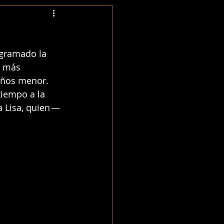
ogramado la 
s más 
años menor. 
iempo a la 
 Lisa, quien — 