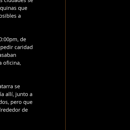
s ciudades se 
áquinas que 
sibles a 
0:00pm, de 
pedir caridad 
asaban 
 oficina, 
tarra se 
allí, junto a 
dos, pero que 
alrededor de 