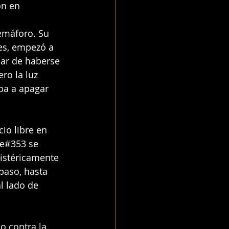
ón en 
 
emáforo. Su 
es, empezó a 
sar de haberse 
ro la luz 
ba a apagar 
io libre en 
te#353 se 
istéricamente 
paso, hasta 
l lado de 
o contra la 