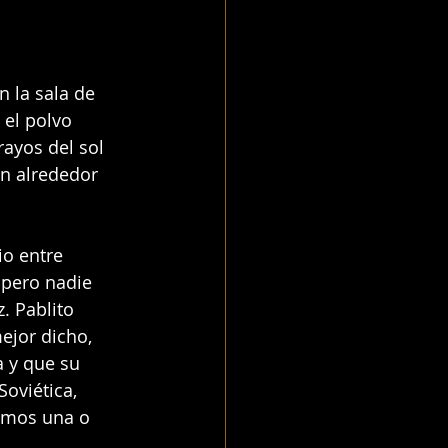
 la sala de 
 el polvo 
ayos del sol 
an alrededor 
io entre 
pero nadie 
. Pablito 
ejor dicho, 
 y que su 
oviética, 
amos una o 