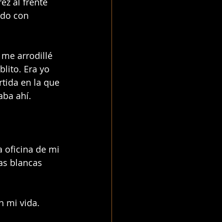
ez al frente 
do con 
 me arrodillé 
lito. Era yo 
tida en la que 
aba ahí. 
 oficina de mi 
as blancas 
n mi vida. 