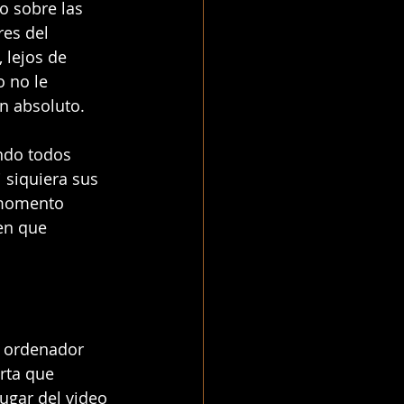
o sobre las 
res del 
 lejos de 
 no le 
n absoluto. 
ndo todos 
 siquiera sus 
 momento 
en que 
u ordenador 
rta que 
lugar del video 