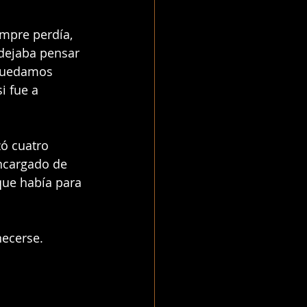
empre perdía, 
dejaba pensar 
 quedamos 
i fue a 
zó cuatro 
ncargado de 
 que había para 
necerse.