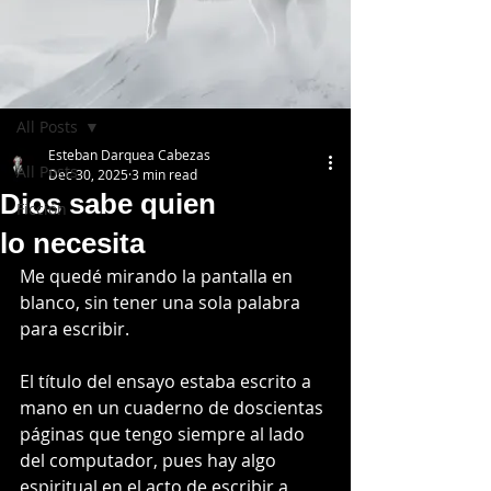
Post
All Posts
Esteban Darquea Cabezas
All Posts
Dec 30, 2025
3 min read
Dios sabe quien
Ficción
lo necesita
Me quedé mirando la pantalla en 
blanco, sin tener una sola palabra 
para escribir. 
El título del ensayo estaba escrito a 
mano en un cuaderno de doscientas 
páginas que tengo siempre al lado 
del computador, pues hay algo 
espiritual en el acto de escribir a 