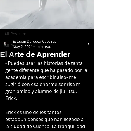
Post
All Posts
Esteban Darquea Cabezas
All Posts
May 2, 2021
4 min read
El Arte de Aprender
Ficción
- Puedes usar las historias de tanta 
gente diferente que ha pasado por la 
academia para escribir algo- me 
sugirió con esa enorme sonrisa mi 
gran amigo y alumno de jiu jitsu, 
Erick. 
Erick es uno de los tantos 
estadounidenses que han llegado a 
la ciudad de Cuenca. La tranquilidad 