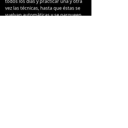
todos los días y practicar una y otra 
vez las técnicas, hasta que éstas se 
vuelvan automáticas y se parqueen 
en el subconsciente. 
El cinturón negro de jiu jitsu significa 
aproximadamente diez años de 
entrenamiento constante. El mismo 
tiempo que le toma a una persona 
especializarse como neurocirujano u 
obtener su PhD en Economía. 
Aquellas personas que alcanzan el 
cinturón negro de jiu jitsu, 
generalmente tienen el temple y el 
carácter para soportar cualquier 
desafío que la vida les presente. 
Siempre repito durante las clases 
que el cinturón es un símbolo que a 
fin de cuentas solo sirve para 