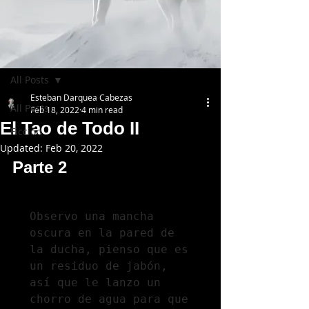
Post
All Posts
Esteban Darquea Cabezas
All Posts
Feb 18, 2022
4 min read
El Tao de Todo II
Ficción
Updated:
Feb 20, 2022
Parte 2
Observo una mancha 
oscura en la pared de 
la ducha, pienso que es 
un residuo de jabón, 
así que le lanzo un 
chorro de agua para que 