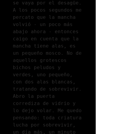
se vaya por el desagüe. 
A los pocos segundos me 
percato que la mancha 
volvió - un poco más 
abajo ahora - entonces 
caigo en cuenta que la 
mancha tiene alas, es 
un pequeño mosco. No de 
aquellos grotescos 
bichos peludos y 
verdes, uno pequeño, 
con dos alas blancas, 
tratando de sobrevivir. 
Abro la puerta 
corrediza de vidrio y 
lo dejo volar. Me quedo 
pensando: toda criatura 
lucha por sobrevivir, 
un día más, un minuto 