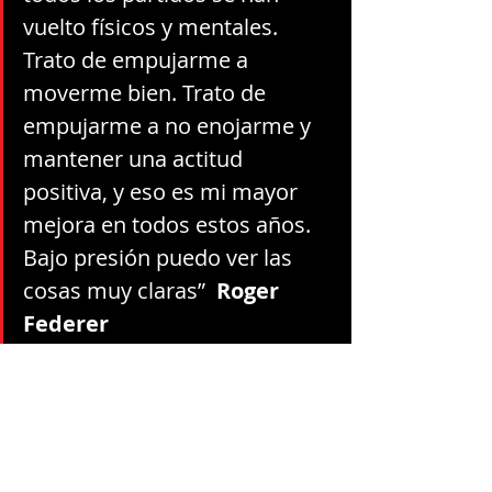
vuelto físicos y mentales. 
Trato de empujarme a 
moverme bien. Trato de 
empujarme a no enojarme y 
mantener una actitud 
positiva, y eso es mi mayor 
mejora en todos estos años. 
Bajo presión puedo ver las 
cosas muy claras”  
Roger 
Federer
El tenis me ha enseñado a ser 
cinta 
blanca
 de nuevo. Tengo la certeza 
que aprender a cultivar esa 
mentalidad es una poderosa manera 