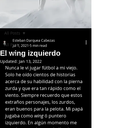
Post
All Posts
Esteban Darquea Cabezas
All Posts
Jul 1, 2021
5 min read
El wing izquierdo
Ficción
Updated:
Jan 13, 2022
Nunca le vi jugar fútbol a mi viejo. 
Solo he oído cientos de historias 
acerca de su habilidad con la pierna 
zurda y que era tan rápido como el 
viento. Siempre recuerdo que estos 
extraños personajes, los zurdos, 
eran buenos para la pelota. Mi papá 
jugaba como 
wing 
ó puntero 
izquierdo. En algún momento me 