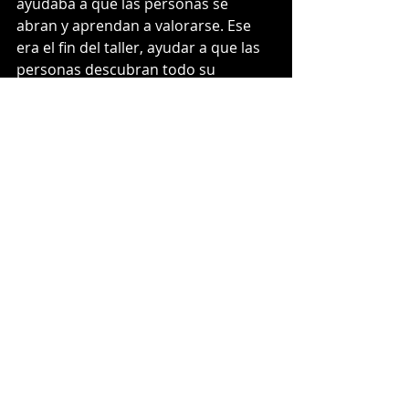
ayudaba a que las personas se 
abran y aprendan a valorarse. Ese 
era el fin del taller, ayudar a que las 
personas descubran todo su 
potencial como seres humanos y 
eso, a su vez, contribuía a que el 
equipo en su totalidad sea mejor. 
Eso es exactamente lo que 
buscamos hacer en la academia. Lo 
único que cambia es la herramienta. 
Aquí usamos el jiu jitsu.  
Con mi viejo conocí el ajedrez. Me 
enseño a jugar cuando tenía quizás 
nueve o diez años, en un tablero de 
vidrio, cuyas piezas también eran de 
vidrio. Las piezas blancas eran 
transparentes y las negras de vidrio 
esmerilado. Un juego de paciencia y 