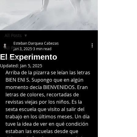
Post
All Posts
Esteban Darquea Cabezas
All Posts
Jan 3, 2025
3 min read
El Experimento
Ficción
Updated:
Jan 5, 2025
Arriba de la pizarra se leían las letras 
BIEN ENI S. Supongo que en algún 
momento decía BIENVENIDOS. Eran 
letras de colores, recortadas de 
revistas viejas por los niños. Es la 
sexta escuela que visito al salir del 
trabajo en los últimos meses. Un día 
tuve la idea de ver en qué condición 
estaban las escuelas desde que 