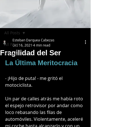
Post
All Posts
Esteban Darquea Cabezas
All Posts
Oct 16, 2021
4 min read
Fragilidad del Ser
Ficción
La Última Meritocracia
- ¡Hijo de puta! - me gritó el 
motociclista.
Un par de calles atrás me había roto 
el espejo retrovisor por andar como 
loco rebasando las filas de 
automóviles. Violentamente, aceleré 
mi coche hasta alcanzarlo y con un 