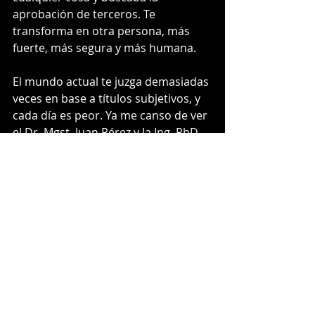
aprobación de terceros. Te 
transforma en otra persona, más 
fuerte, más segura y más humana. 
El mundo actual te juzga demasiadas 
veces en base a títulos subjetivos, y 
cada día es peor. Ya me canso de ver 
el Dr. Mgst. Juan Pérez y la Ing. PhD. 
Juana de Arco. He repetido lo mismo 
una y mil veces: conozco imbeciles 
con doctorados y bachilleres 
brillantes, puedes comprar tus 
títulos y no por eso significa que 
tengas el conocimiento. El jiu jitsu 
mantiene - y espero que siempre sea 
así - el método contrario, donde 
cualquier reconocimiento viene en 
base a tu esfuerzo y dedicación al 