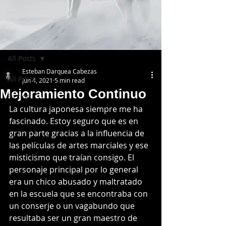
Post
All Posts
Esteban Darquea Cabezas
All Posts
Jun 4, 2021
5 min read
Mejoramiento Continuo
Ficción
La cultura japonesa siempre me ha 
fascinado. Estoy seguro que es en 
gran parte gracias a la influencia de 
las películas de artes marciales y ese 
misticismo que traían consigo. El 
personaje principal por lo general 
era un chico abusado y maltratado 
en la escuela que se encontraba con 
un conserje o un vagabundo que 
resultaba ser un gran maestro de 