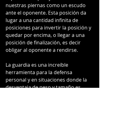
nuestras piernas como un escudo 
ante el oponente. Esta posición da 
lugar a una cantidad infinita de 
posiciones para invertir la posición y 
quedar por encima, o llegar a una 
posición de finalización, es decir 
obligar al oponente a rendirse. 
La guardia es una increíble 
herramienta para la defensa 
personal y en situaciones donde la 
desventaja de peso y tamaño es 
significativa. Sin embargo, me di 
cuenta de la importancia de 
someterse a ese esfuerzo físico que 
implica derribar a otro ser humano y 
clavarlo en el piso, algo así como 
dominar un jabalí salvaje solo con 