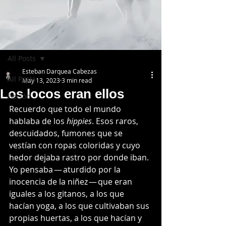
Post
All Posts
Esteban Darquea Cabezas
All Posts
May 13, 2023
3 min read
Los locos eran ellos
Ficción
Recuerdo que todo el mundo 
hablaba de los 
hippies
. Esos raros, 
descuidados, fumones que se 
vestían con ropas coloridas y cuyo 
hedor dejaba rastro por donde iban. 
Yo pensaba — aturdido por la 
inocencia de la niñez — que eran 
iguales a los gitanos, a los que 
hacían yoga, a los que cultivaban sus 
propias huertas, a los que hacían y 