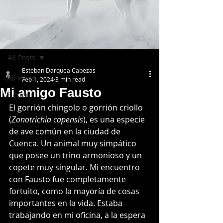
Post
All Posts
Esteban Darquea Cabezas
All Posts
Feb 1, 2024
3 min read
Mi amigo Fausto
Ficción
El gorrión chingolo o gorrión criollo 
(
Zonotrichia capensis
), es una especie 
de ave común en la ciudad de 
Cuenca. Un animal muy simpático 
que posee un trino armonioso y un 
copete muy singular. Mi encuentro 
con Fausto fue completamente 
fortuito, como la mayoría de cosas 
importantes en la vida. Estaba 
trabajando en mi oficina, a la espera 