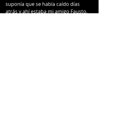
suponía que se había caído días 
atrás y ahí estaba mi amigo Fausto. 
Lo miré y el me miró. Nos 
despedimos con una venia y 
seguimos nuestros caminos, 
seguros de que tanto el como yo 
aprendimos algo de esta interacción. 
Un acontecimiento tan trivial como 
este encuentro, me hizo pensar en 
temas mucho más profundos como 
la lealtad, la inclemencia de la 
naturaleza y los caminos que 
pueden crear incluso los actos más 
pequeños. Con Fausto aprendí, que 
cuando tengas la oportunidad de 
ayudar, hazlo. Punto. 
ED