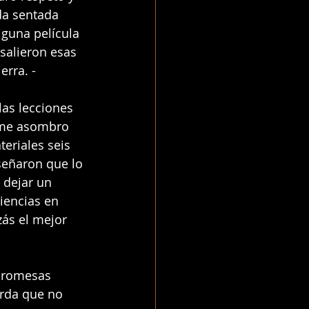
da sentada 
guna película 
 salieron esas 
erra. -
las lecciones 
í me asombro 
eriales seis 
señaron que lo 
 dejar un 
iencias en 
zás el mejor 
 promesas 
erda que no 