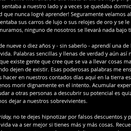
e sentaba a nuestro lado y a veces se quedaba dormi
d que nunca logré aprender! Seguramente veíamos al
entaba sus carros de lujo o sus relojes de oro y se le
uramos, ninguno de nosotros se llevará nada bajo ti
de nueve o diez años y - sin saberlo - aprendí una de 
ida. Palabras sencillas y llenas de verdad y aún as
que existe gente que cree que se va a llevar cosas mat
ando dejen de existir. Esas poderosas palabras me en
acer en nuestros contados días aquí en la tierra es
enos morir dignamente en el intento. Acumular exper
udar a otras personas a descubrir su potencial es qui
s dejar a nuestros sobrevivientes. 
iday, 
no te dejes hipnotizar por falsos descuentos y
vida va a ser mejor si tienes más y más cosas. Recu