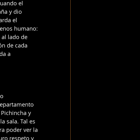
cuando el 
aña y dio 
arda el 
menos humano: 
 al lado de 
ón de cada 
da a 
o 
departamento 
 Pichincha y 
a sala. Tal es 
a poder ver la 
uro respeto y 