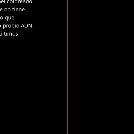
el coloreado 
e no tiene 
lo que 
o propio ADN. 
últimos 