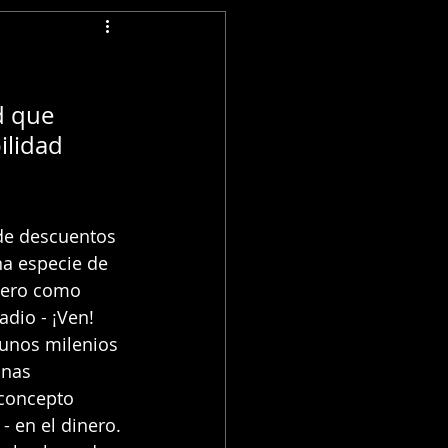
d que 
lidad 
de descuentos 
a especie de 
tero como 
dio - ¡Ven! 
gunos milenios 
nas 
concepto 
 en el dinero. 