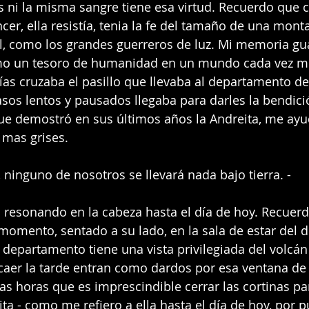
 ni la misma sangre tiene esa virtud. Recuerdo que 
cer, ella resistía, tenia la fe del tamaño de una mont
nal, como los grandes guerreros de luz. Mi memoria gu
omo un tesoro de humanidad en un mundo cada vez 
ías cruzaba el pasillo que llevaba al departamento de
sos lentos y pausados llegaba para darles la bendici
 que demostró en sus últimos años la Andreita, me ayu
 mas grises. 
inguno de nosotros se llevará nada bajo tierra. -
 resonando en la cabeza hasta el día de hoy. Recuerd
momento, sentado a su lado, en la sala de estar del 
epartamento tiene una vista privilegiada del volcán
 caer la tarde entran como dardos por esa ventana de l
as horas que es imprescindible cerrar las cortinas par
ita - como me refiero a ella hasta el día de hoy, por p