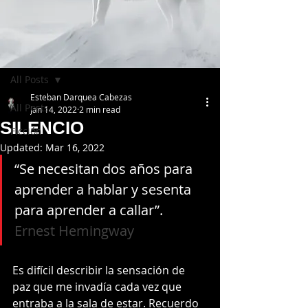
Post
All Posts
Esteban Darquea Cabezas
All Posts
Jan 14, 2022
2 min read
SILENCIO
Ficción
Updated:
Mar 16, 2022
“Se necesitan dos años para 
aprender a hablar y sesenta 
para aprender a callar”. 
Ernest Hemingway
Es difícil describir la sensación de 
paz que me invadía cada vez que 
entraba a la sala de estar. Recuerdo 