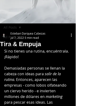
Post
All Posts
Esteban Darquea Cabezas
All Posts
Jul 7, 2022
3 min read
Tira & Empuja
Ficción
Si no tienes una rutina, encuéntrala. 
¡Rápido!
Demasiadas personas se llenan la 
cabeza con ideas para 
salir de la 
rutina. 
Entonces, aparecen las 
empresas - como lobos olfateando 
un ciervo herido - e invierten 
millones de dólares en 
marketing 
para pescar esas ideas. Las 