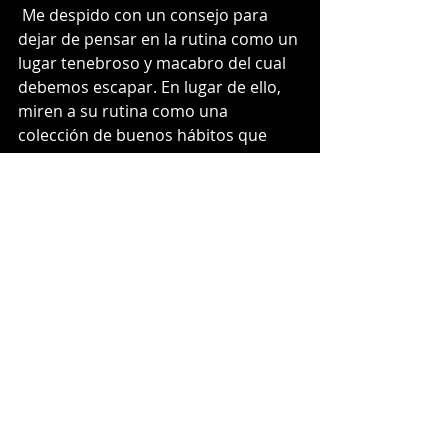
 Me despido con un consejo para 
dejar de pensar en la rutina como un 
lugar tenebroso y macabro del cual 
debemos escapar. En lugar de ello, 
miren a su rutina como una 
colección de buenos hábitos que 
guían su camino. Para reforzarlos, 
háganlos visibles y si quieren 
alejarse de los malos hábitos, 
desaparézcanlos de su vista. El truco 
finalmente consiste en reducir la 
tensión asociada a los buenos 
hábitos y aumentar la tensión 
asociada con los malos. Si quieren 
tomar más agua durante el día, 
pongan botellas de agua por todos 
los rincones de su casa, su carro y su 
oficina. Si quieren dejar de tomar 
Coca-Cola, desaparézcanla de la 